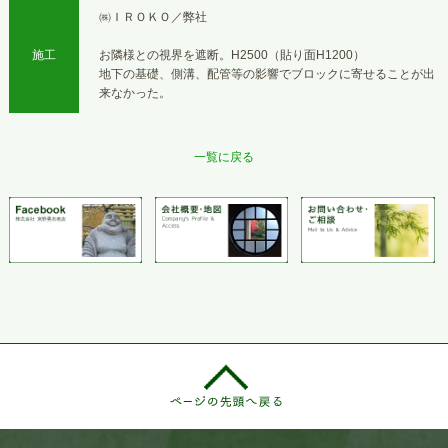
㈱ＩＲＯＫＯ／弊社
施工
お隣様との視界を遮断。H2500（貼り面H1200）
地下の基礎、側溝、配管等の影響でブロックに寄せることが出
来なかった。
一覧に戻る