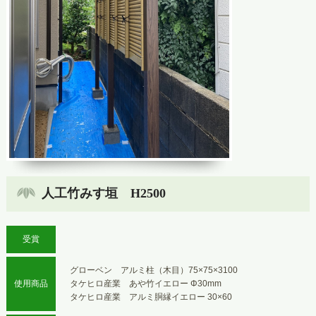
人工竹みす垣 H2500
受賞
グローベン アルミ柱（木目）75×75×3100
使用商品
タケヒロ産業 あや竹イエロー Φ30mm
タケヒロ産業 アルミ胴縁イエロー 30×60