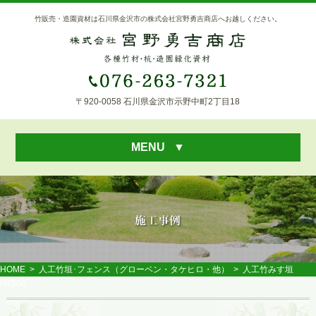
竹販売・造園資材は石川県金沢市の株式会社宮野勇吉商店へお越しください。
〒920-0058 石川県金沢市示野中町2丁目18
MENU
▼
HOME
>
人工竹垣･フェンス（グローベン・タケヒロ・他）
> 人工竹みす垣
H2500