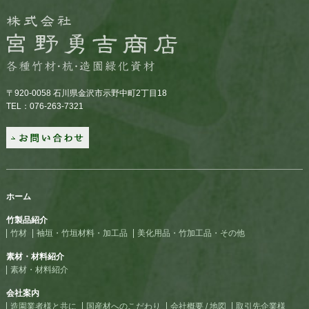
〒920-0058 石川県金沢市示野中町2丁目18
TEL：076-263-7321
ホーム
竹製品紹介
竹材
袖垣・竹垣材料・加工品
美化用品・竹加工品・その他
素材・材料紹介
素材・材料紹介
会社案内
造園業者様と共に
国産材へのこだわり
会社概要 / 地図
取引先企業様