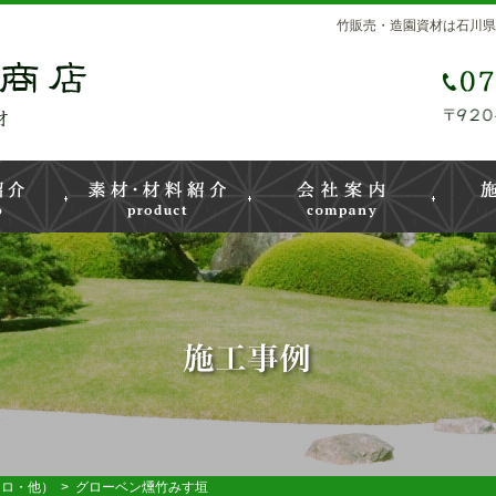
竹販売・造園資材は石川県
ヒロ・他）
> グローベン燻竹みす垣