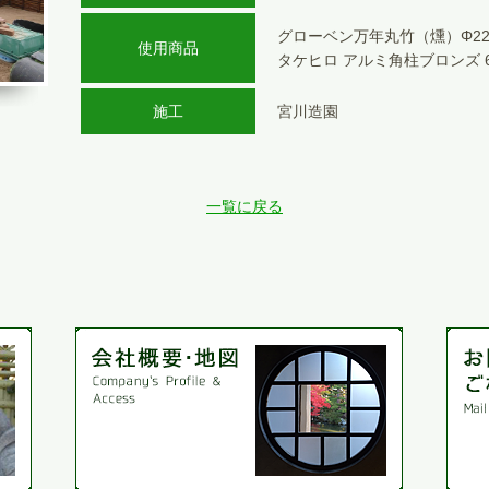
グローベン万年丸竹（燻）Φ22
使用商品
タケヒロ アルミ角柱ブロンズ 
施工
宮川造園
一覧に戻る