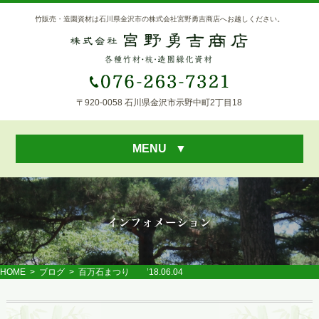
竹販売・造園資材は石川県金沢市の株式会社宮野勇吉商店へお越しください。
〒920-0058 石川県金沢市示野中町2丁目18
MENU
▼
HOME
>
ブログ
> 百万石まつり ’18.06.04