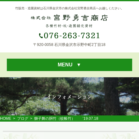
竹販売・造園資材は石川県金沢市の株式会社宮野勇吉商店へお越しください。
〒920-0058 石川県金沢市示野中町2丁目18
MENU
▼
HOME
>
ブログ
> 獅子舞の胴竹（蚊帳竹） ’19.07.18