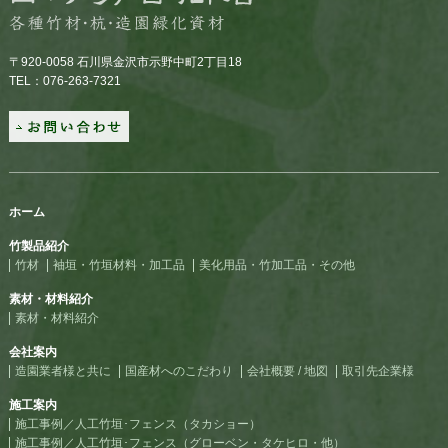
〒920-0058 石川県金沢市示野中町2丁目18
TEL：076-263-7321
ホーム
竹製品紹介
竹材
袖垣・竹垣材料・加工品
美化用品・竹加工品・その他
素材・材料紹介
素材・材料紹介
会社案内
造園業者様と共に
国産材へのこだわり
会社概要 / 地図
取引先企業様
施工案内
施工事例／人工竹垣･フェンス（タカショー）
施工事例／人工竹垣･フェンス（グローベン・タケヒロ・他）