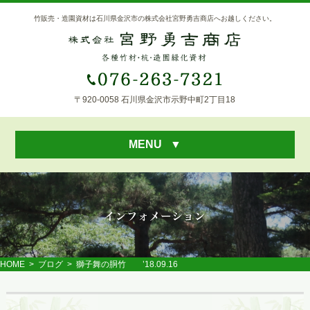
竹販売・造園資材は石川県金沢市の株式会社宮野勇吉商店へお越しください。
〒920-0058 石川県金沢市示野中町2丁目18
MENU
▼
HOME
>
ブログ
> 獅子舞の胴竹 ’18.09.16