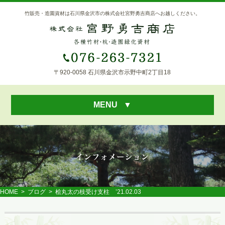
竹販売・造園資材は石川県金沢市の株式会社宮野勇吉商店へお越しください。
〒920-0058 石川県金沢市示野中町2丁目18
MENU
▼
HOME
>
ブログ
> 桧丸太の枝受け支柱 ’21.02.03