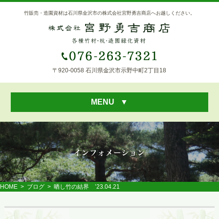
竹販売・造園資材は石川県金沢市の株式会社宮野勇吉商店へお越しください。
〒920-0058 石川県金沢市示野中町2丁目18
MENU
▼
HOME
>
ブログ
> 晒し竹の結界 ’23.04.21