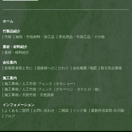
ホーム
竹製品紹介
竹材
袖垣・竹垣材料・加工品
美化用品・竹加工品・その他
素材・材料紹介
素材・材料紹介
会社案内
造園業者様と共に
国産材へのこだわり
会社概要 / 地図
取引先企業様
施工案内
施工事例／人工竹垣･フェンス（タカショー）
施工事例／人工竹垣･フェンス（グローベン・タケヒロ・他）
施工事例／天然竹垣・天然資材
インフォメーション
よくあるご質問
お問い合わせ・ご相談
リンク集
庭創作倶楽部-石川版-
ブログ