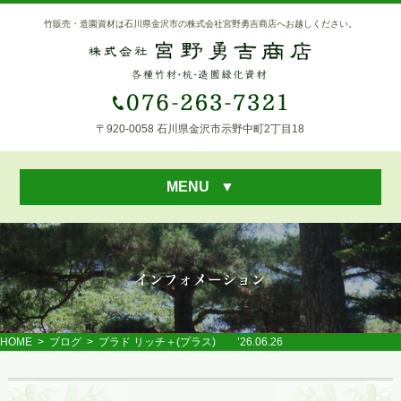
竹販売・造園資材は石川県金沢市の株式会社宮野勇吉商店へお越しください。
〒920-0058 石川県金沢市示野中町2丁目18
MENU
▼
HOME
>
ブログ
> プラド リッチ＋(プラス) ’26.06.26