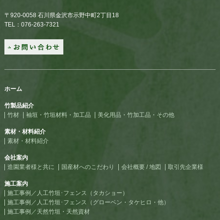
〒920-0058 石川県金沢市示野中町2丁目18
TEL：076-263-7321
ホーム
竹製品紹介
竹材
袖垣・竹垣材料・加工品
美化用品・竹加工品・その他
素材・材料紹介
素材・材料紹介
会社案内
造園業者様と共に
国産材へのこだわり
会社概要 / 地図
取引先企業様
施工案内
施工事例／人工竹垣･フェンス（タカショー）
施工事例／人工竹垣･フェンス（グローベン・タケヒロ・他）
施工事例／天然竹垣・天然資材